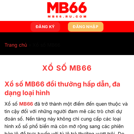
Bỏ
qua
nội
dung
ĐĂNG KÝ
ĐĂNG NHẬP
Trang chủ
»
Xổ số MB66
XỔ SỐ MB66
Xổ số MB66 đổi thưởng hấp dẫn, đa
dạng loại hình
Xổ số
MB66
đã trở thành một điểm đến quen thuộc và
tin cậy đối với những người đam mê các trò chơi dự
đoán số. Nền tảng này không chỉ cung cấp các loại
hình xổ số phổ biến mà còn mở rộng sang các phiên
bản lô đề trực tuyến với tỷ lệ trả thưởng vượt trội. Do