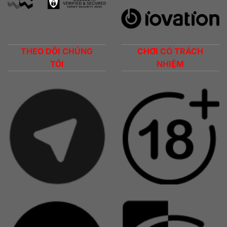
THEO DÕI CHÚNG
CHƠI CÓ TRÁCH
TÔI
NHIỆM