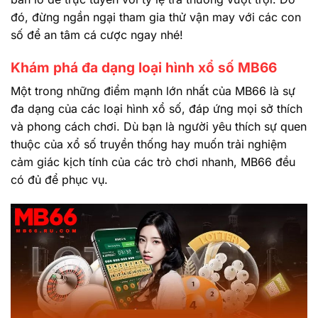
đó, đừng ngần ngại tham gia thử vận may với các con
số để an tâm cá cược ngay nhé!
Khám phá đa dạng loại hình xổ số MB66
Một trong những điểm mạnh lớn nhất của MB66 là sự
đa dạng của các loại hình xổ số, đáp ứng mọi sở thích
và phong cách chơi. Dù bạn là người yêu thích sự quen
thuộc của xổ số truyền thống hay muốn trải nghiệm
cảm giác kịch tính của các trò chơi nhanh, MB66 đều
có đủ để phục vụ.