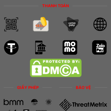
THANH TOÁN
GIẤY PHÉP
BẢO VỆ