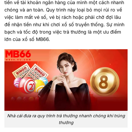
tiền về tài khoản ngân hàng của mình một cách nhanh
chóng và an toàn. Quy trình này loại bỏ mọi rủi ro về
việc làm mất vé số, vé bị rách hoặc phải chờ đợi lâu
để nhận tiền như khi chơi xổ số truyền thống. Sự minh
bạch và tốc độ trong việc trả thưởng là một ưu điểm
lớn của xổ số MB66.
Nhà cái đưa ra quy trình trả thưởng nhanh chóng khi trúng
thưởng