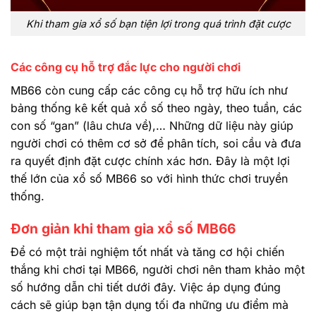
Khi tham gia xổ số bạn tiện lợi trong quá trình đặt cược
Các công cụ hỗ trợ đắc lực cho người chơi
MB66 còn cung cấp các công cụ hỗ trợ hữu ích như
bảng thống kê kết quả xổ số theo ngày, theo tuần, các
con số “gan” (lâu chưa về),… Những dữ liệu này giúp
người chơi có thêm cơ sở để phân tích, soi cầu và đưa
ra quyết định đặt cược chính xác hơn. Đây là một lợi
thế lớn của xổ số MB66 so với hình thức chơi truyền
thống.
Đơn giản khi tham gia xổ số MB66
Để có một trải nghiệm tốt nhất và tăng cơ hội chiến
thắng khi chơi tại MB66, người chơi nên tham khảo một
số hướng dẫn chi tiết dưới đây. Việc áp dụng đúng
cách sẽ giúp bạn tận dụng tối đa những ưu điểm mà