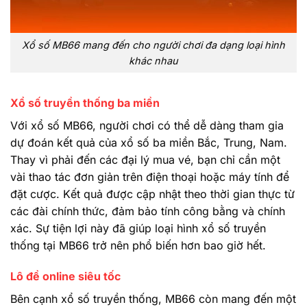
Xổ số MB66 mang đến cho người chơi đa dạng loại hình
khác nhau
Xổ số truyền thống ba miền
Với xổ số MB66, người chơi có thể dễ dàng tham gia
dự đoán kết quả của xổ số ba miền Bắc, Trung, Nam.
Thay vì phải đến các đại lý mua vé, bạn chỉ cần một
vài thao tác đơn giản trên điện thoại hoặc máy tính để
đặt cược. Kết quả được cập nhật theo thời gian thực từ
các đài chính thức, đảm bảo tính công bằng và chính
xác. Sự tiện lợi này đã giúp loại hình xổ số truyền
thống tại MB66 trở nên phổ biến hơn bao giờ hết.
Lô đề online siêu tốc
Bên cạnh xổ số truyền thống, MB66 còn mang đến một