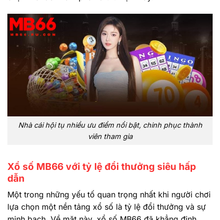
Nhà cái hội tụ nhiều ưu điểm nổi bật, chinh phục thành
viên tham gia
Xổ số MB66 với tỷ lệ đổi thưởng siêu hấp
dẫn
Một trong những yếu tố quan trọng nhất khi người chơi
lựa chọn một nền tảng xổ số là tỷ lệ đổi thưởng và sự
minh bạch. Về mặt này, xổ số MB66 đã khẳng định