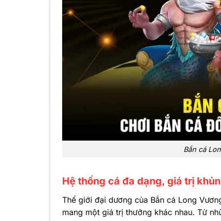
Bắn cá Lon
Hệ thống cá đa dạng, giá trị khủ
Thế giới đại dương của Bắn cá Long Vương
mang một giá trị thưởng khác nhau. Từ nh