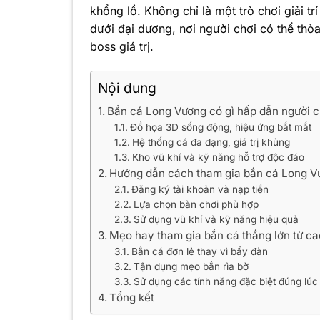
khổng lồ. Không chỉ là một trò chơi giải t
dưới đại dương, nơi người chơi có thể thỏa
boss giá trị.
Nội dung
Bắn cá Long Vương có gì hấp dẫn người c
Đồ họa 3D sống động, hiệu ứng bắt mắt
Hệ thống cá đa dạng, giá trị khủng
Kho vũ khí và kỹ năng hỗ trợ độc đáo
Hướng dẫn cách tham gia bắn cá Long 
Đăng ký tài khoản và nạp tiền
Lựa chọn bàn chơi phù hợp
Sử dụng vũ khí và kỹ năng hiệu quả
Mẹo hay tham gia bắn cá thắng lớn từ ca
Bắn cá đơn lẻ thay vì bầy đàn
Tận dụng mẹo bắn rìa bờ
Sử dụng các tính năng đặc biệt đúng lúc
Tổng kết