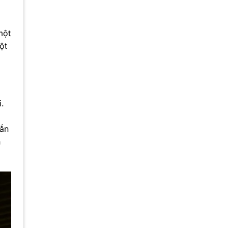
một
ột
i.
bắn
h