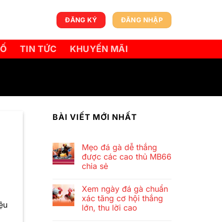
ĐĂNG KÝ
ĐĂNG NHẬP
SỐ
TIN TỨC
KHUYẾN MÃI
BÀI VIẾT MỚI NHẤT
Mẹo đá gà dễ thắng
được các cao thủ MB66
chia sẻ
Xem ngày đá gà chuẩn
xác tăng cơ hội thắng
iệu
lớn, thu lời cao