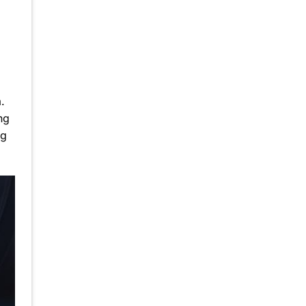
.
ng
ng