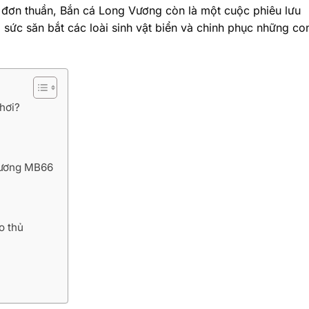
rí đơn thuần, Bắn cá Long Vương còn là một cuộc phiêu lưu
 sức săn bắt các loài sinh vật biển và chinh phục những co
hơi?
Vương MB66
o thủ