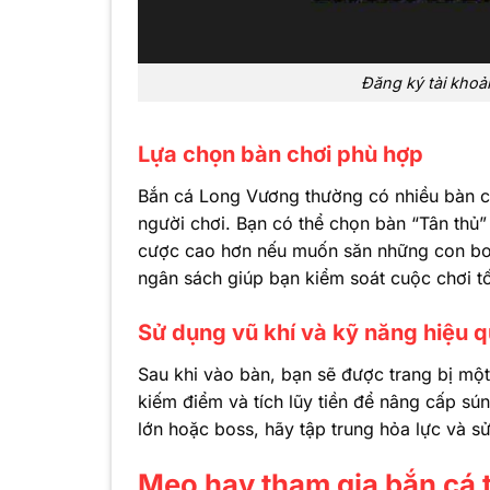
Đăng ký tài kho
Lựa chọn bàn chơi phù hợp
Bắn cá Long Vương thường có nhiều bàn c
người chơi. Bạn có thể chọn bàn “Tân thủ
cược cao hơn nếu muốn săn những con bos
ngân sách giúp bạn kiểm soát cuộc chơi tố
Sử dụng vũ khí và kỹ năng hiệu 
Sau khi vào bàn, bạn sẽ được trang bị mộ
kiếm điểm và tích lũy tiền để nâng cấp s
lớn hoặc boss, hãy tập trung hỏa lực và s
Mẹo hay tham gia bắn cá t