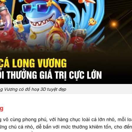
g Vương có đồ hoạ 3D tuyệt đẹp
ng
 vô cùng phong phú, với hàng chục loài cá lớn nhỏ, mỗi lo
ững chú cá nhỏ, dễ bắn với mức thưởng khiêm tốn, cho đến