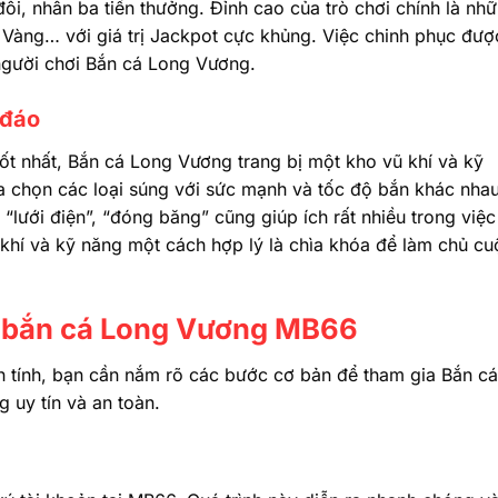
ôi, nhân ba tiền thưởng. Đỉnh cao của trò chơi chính là nh
Vàng… với giá trị Jackpot cực khủng. Việc chinh phục đượ
người chơi Bắn cá Long Vương.
 đáo
tốt nhất, Bắn cá Long Vương trang bị một kho vũ khí và kỹ
a chọn các loại súng với sức mạnh và tốc độ bắn khác nhau
“lưới điện”, “đóng băng” cũng giúp ích rất nhiều trong việc
ũ khí và kỹ năng một cách hợp lý là chìa khóa để làm chủ cu
 bắn cá Long Vương MB66
ch tính, bạn cần nắm rõ các bước cơ bản để tham gia Bắn cá
 uy tín và an toàn.