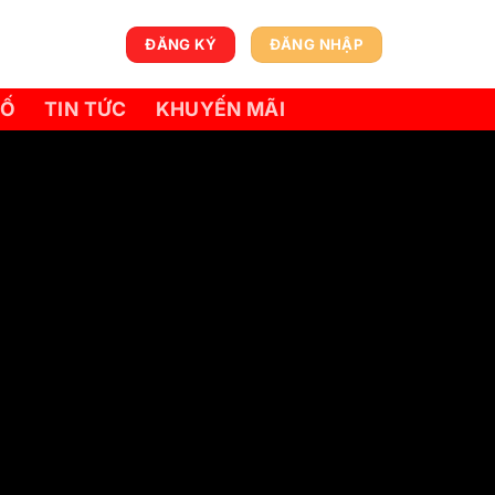
ĐĂNG KÝ
ĐĂNG NHẬP
SỐ
TIN TỨC
KHUYẾN MÃI