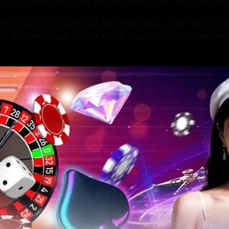
h cụ thể, giúp người chơi dễ dàng quản lý tài chính của mình
ân thủ các bước hướng dẫn trên trang web và đảm bảo số ti
quy định rằng người chơi phải đáp ứng một số điều kiện nhấ
.