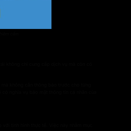
ghiêm cấm
cái không chỉ cung cấp dịch vụ mà còn có
ch mà không cần thông báo trước cho từng
 có nghĩa vụ bảo mật thông tin cá nhân của
 với tình hình thực tế. Việc này nhằm mục