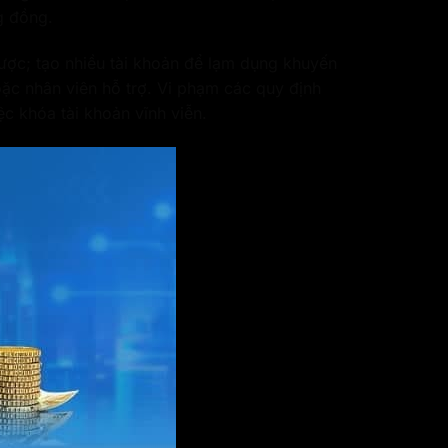
g đồng.
ợc; tạo nhiều tài khoản để lạm dụng khuyến
hoặc nhân viên hỗ trợ. Vi phạm các quy định
ệc khóa tài khoản vĩnh viễn.