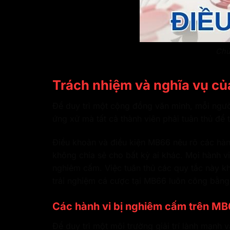
Chú 
Trách nhiệm và nghĩa vụ củ
Để duy trì một cộng đồng văn minh, mỗi người
ứng xử mà tất cả thành viên phải tuân thủ để
Điều khoản và điều kiện MB66 nêu rõ các hàn
không chia sẻ cho bất kỳ ai khác. Mọi hành v
nghiêm cấm. Việc tuân thủ các quy tắc này k
trải nghiệm cá cược tại MB66 luôn công bằng 
Các hành vi bị nghiêm cấm trên M
Để duy trì một môi trường giải trí lành mạn