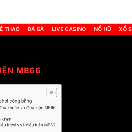
Ể THAO
ĐÁ GÀ
LIVE CASINO
NỔ HŨ
XỔ 
KIỆN MB66
 chơi công bằng
điều khoản và điều kiện MB66
i chính
điều khoản và điều kiện MB66