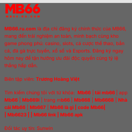
MB66
.ru.com
là địa chỉ đăng ký chính thức của MB66,
mang đến trải nghiệm an toàn, minh bạch cùng kho
game phong phú: casino, slots, cá cược thể thao, bắn
cá, đá gà trực tuyến, xổ số và Esports. Đăng ký ngay
hôm nay để tận hưởng ưu đãi độc quyền cùng tỷ lệ
thắng hấp dẫn.
Biên tập viên:
Trương Hoàng Việt
Tìm kiếm chúng tôi với từ khóa:
Mb66
|
tải mb66
| app
Mb66
|
Mb669i
| trang m
b66
|
Mb668
|
Mb6668
|
Nhà
cái Mb66
|
Mb667
|
Mb66 là gì | code Mb66|
| Mb6623 | | Mb66 link | Mb66 apk
Đối tác uy tín:
Sunwin