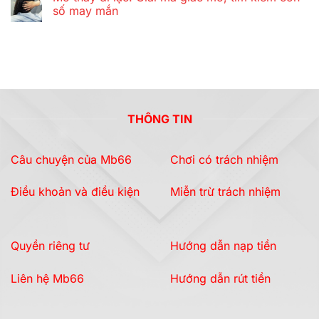
số may mắn
THÔNG TIN
Câu chuyện của Mb66
Chơi có trách nhiệm
Điều khoản và điều kiện
Miễn trừ trách nhiệm
Quyền riêng tư
Hướng dẫn nạp tiền
Liên hệ Mb66
Hướng dẫn rút tiền