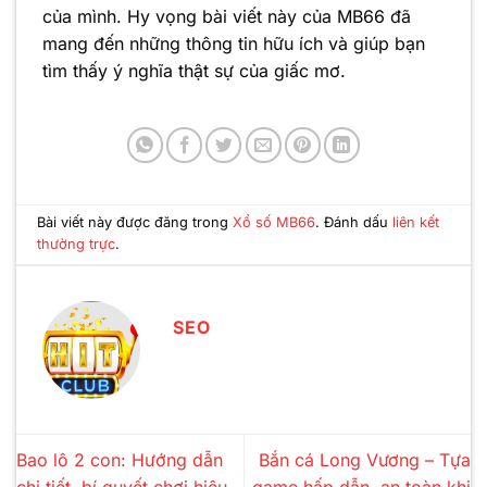
của mình. Hy vọng bài viết này của MB66 đã
mang đến những thông tin hữu ích và giúp bạn
tìm thấy ý nghĩa thật sự của giấc mơ.
Bài viết này được đăng trong
Xổ số MB66
. Đánh dấu
liên kết
thường trực
.
SEO
Bao lô 2 con: Hướng dẫn
Bắn cá Long Vương – Tựa
chi tiết, bí quyết chơi hiệu
game hấp dẫn, an toàn khi