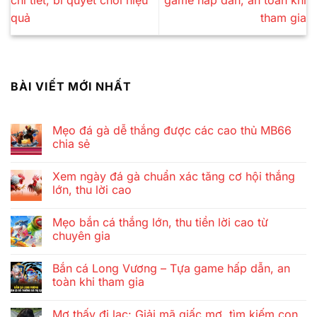
quả
tham gia
BÀI VIẾT MỚI NHẤT
Mẹo đá gà dễ thắng được các cao thủ MB66
chia sẻ
Xem ngày đá gà chuẩn xác tăng cơ hội thắng
lớn, thu lời cao
Mẹo bắn cá thắng lớn, thu tiền lời cao từ
chuyên gia
Bắn cá Long Vương – Tựa game hấp dẫn, an
toàn khi tham gia
Mơ thấy đi lạc: Giải mã giấc mơ, tìm kiếm con