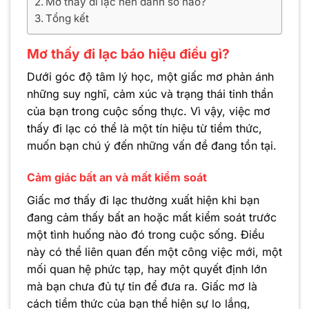
Mơ thấy đi lạc nên đánh số nào?
Tổng kết
Mơ thấy đi lạc báo hiệu điều gì?
Dưới góc độ tâm lý học, một giấc mơ phản ánh
những suy nghĩ, cảm xúc và trạng thái tinh thần
của bạn trong cuộc sống thực. Vì vậy, việc mơ
thấy đi lạc có thể là một tín hiệu từ tiềm thức,
muốn bạn chú ý đến những vấn đề đang tồn tại.
Cảm giác bất an và mất kiểm soát
Giấc mơ thấy đi lạc thường xuất hiện khi bạn
đang cảm thấy bất an hoặc mất kiểm soát trước
một tình huống nào đó trong cuộc sống. Điều
này có thể liên quan đến một công việc mới, một
mối quan hệ phức tạp, hay một quyết định lớn
mà bạn chưa đủ tự tin để đưa ra. Giấc mơ là
cách tiềm thức của bạn thể hiện sự lo lắng,