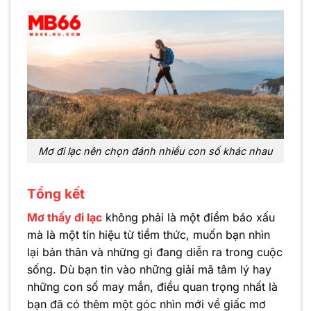
Mơ đi lạc nên chọn đánh nhiều con số khác nhau
Tổng kết
Mơ thấy đi lạc
không phải là một điềm báo xấu
mà là một tín hiệu từ tiềm thức, muốn bạn nhìn
lại bản thân và những gì đang diễn ra trong cuộc
sống. Dù bạn tin vào những giải mã tâm lý hay
những con số may mắn, điều quan trọng nhất là
bạn đã có thêm một góc nhìn mới về giấc mơ