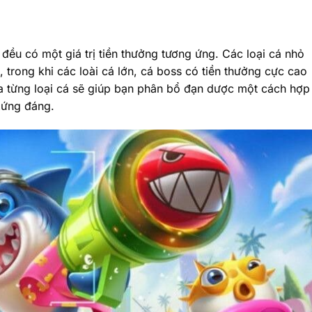
ều có một giá trị tiền thưởng tương ứng. Các loại cá nhỏ
, trong khi các loài cá lớn, cá boss có tiền thưởng cực cao
a từng loại cá sẽ giúp bạn phân bổ đạn dược một cách hợp 
xứng đáng.