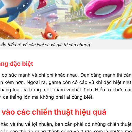
n hiểu rõ về các loại cá và giá trị của chúng
ăng đặc biệt
 có sức mạnh và chi phí khác nhau. Đạn càng mạnh thì càn
ốn kém hơn. Ngoài ra, game còn có các vũ khí đặc biệt như
t hàng loạt cá trong một phạm vi nhất định. Hiểu rõ chức nă
n cá thắng lớn mà không phải ai cũng biết.
 vào các chiến thuật hiệu quả
khác và thu về lợi nhuận, bạn cần phải có những chiến thuật
c các cao thủ áp dụng thành công và được xem là những m