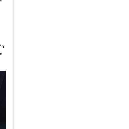
ến
àn