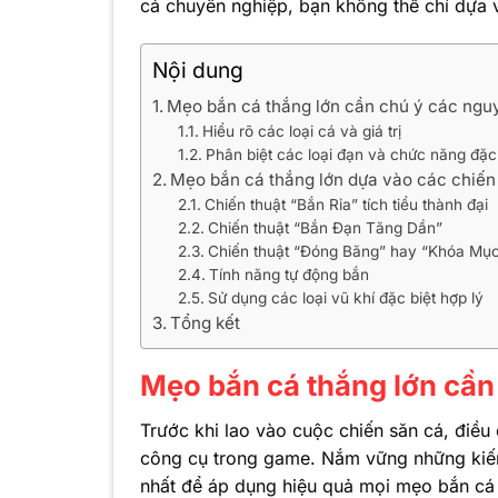
cá chuyên nghiệp, bạn không thể chỉ dự
Nội dung
Mẹo bắn cá thắng lớn cần chú ý các nguy
Hiểu rõ các loại cá và giá trị
Phân biệt các loại đạn và chức năng đặc 
Mẹo bắn cá thắng lớn dựa vào các chiến 
Chiến thuật “Bắn Rỉa” tích tiểu thành đại
Chiến thuật “Bắn Đạn Tăng Dần”
Chiến thuật “Đóng Băng” hay “Khóa Mục
Tính năng tự động bắn
Sử dụng các loại vũ khí đặc biệt hợp lý
Tổng kết
Mẹo bắn cá thắng lớn cần 
Trước khi lao vào cuộc chiến săn cá, điều 
công cụ trong game. Nắm vững những kiến 
nhất để áp dụng hiệu quả mọi mẹo bắn cá 