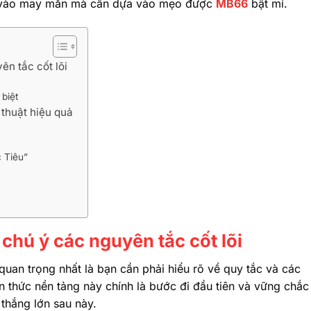
a vào may mắn mà cần dựa vào mẹo được
MB66
bật mí.
ên tắc cốt lõi
biệt
thuật hiệu quả
 Tiêu”
chú ý các nguyên tắc cốt lõi
quan trọng nhất là bạn cần phải hiểu rõ về quy tắc và các
thức nền tảng này chính là bước đi đầu tiên và vững chắc
thắng lớn sau này.