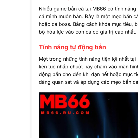
Nhiều game bắn cá tại MB66 có tính năng
cá mình muốn bắn. Đây là một mẹo bắn cá
hoặc cá boss. Bằng cách khóa mục tiêu, b
bộ hỏa lực vào con cá có giá trị cao nhất.
Tính năng tự động bắn
Một trong những tính năng tiện lợi nhất t
liên tục nhấp chuột hay chạm vào màn hình.
động bắn cho đến khi đạn hết hoặc mục tiê
dàng quan sát và áp dụng các mẹo bắn cá