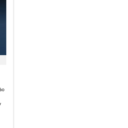
vào
y