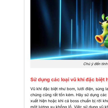
Chú ý đến tính 
Sử dụng các loại vũ khí đặc biệt 
Vũ khí đặc biệt như bom, lưới điện, súng 
chúng cũng rất tốn kém. Hãy sử dụng các 
xuất hiện hoặc khi cá boss chuẩn bị rời kh
một lượng xu khổng lồ. Việc sử dụng vũ kh