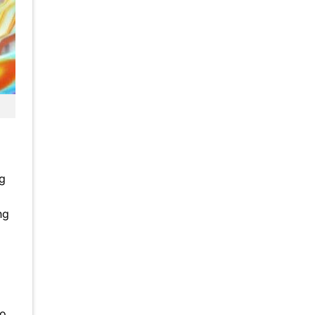
g
ng
ẹo