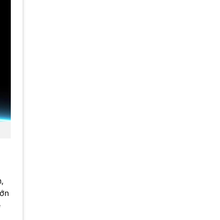
n,
lớn
ề