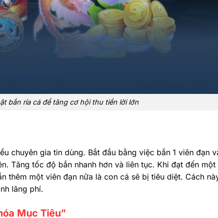
 bắn rỉa cá để tăng cơ hội thu tiền lời lớn
ều chuyên gia tin dùng. Bắt đầu bằng việc bắn 1 viên đạn 
ên. Tăng tốc độ bắn nhanh hơn và liên tục. Khi đạt đến một
n thêm một viên đạn nữa là con cá sẽ bị tiêu diệt. Cách nà
nh lãng phí.
hóa Mục Tiêu”