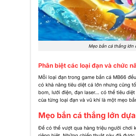
Mẹo bắn cá thắng lớn cầ
Phân biệt các loại đạn và chức n
Mỗi loại đạn trong game bắn cá MB66 đều
có khả năng tiêu diệt cá lớn nhưng cũng t
bom, lưới điện, đạn laser… có thể tiêu diệ
của từng loại đạn và vũ khí là một mẹo bắ
Mẹo bắn cá thắng lớn dựa
Để có thể vượt qua hàng triệu người chơi 
riêng biệt. Những chiến thuật này đã đượ